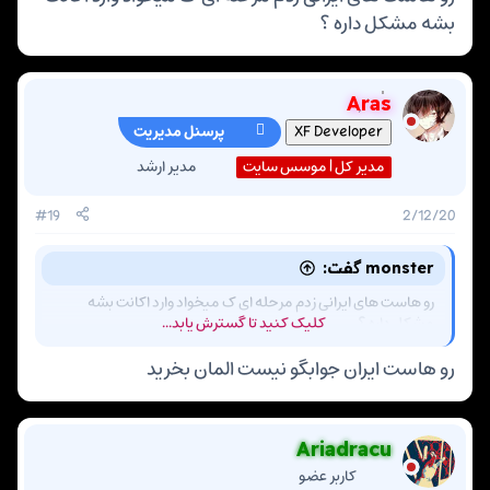
بشه مشکل داره ؟
Aras
پرسنل مدیریت
XF Developer
مدیر کل | موسس سایت
مدیر ارشد
#19
2/12/20
monster گفت:
رو هاست های ایرانی زدم مرحله ای ک میخواد وارد اکانت بشه
مشکل داره ؟
کلیک کنید تا گسترش یابد...
رو هاست ایران جوابگو نیست المان بخرید
Ariadracu
کاربر عضو