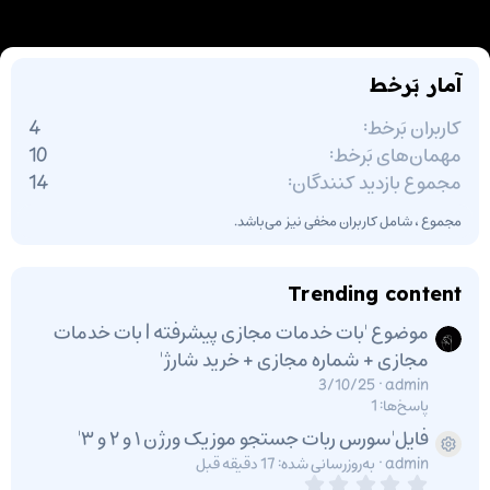
آمار بَرخط
کاربران بَرخط
4
مهمان‌های بَرخط
10
مجموع بازدید کنندگان
14
مجموع ، شامل کاربران مخفی نیز می‌باشد.
Trending content
موضوع 'بات خدمات مجازی پیشرفته | بات خدمات
مجازی + شماره مجازی + خرید شارژ'
3/10/25
admin
پاسخ‌ها: 1
فایل'سورس ربات جستجو موزیک ورژن ۱ و ۲ و ۳'
آیکون فایل
admin
به‌روزرسانی شده:
17 دقیقه قبل
0