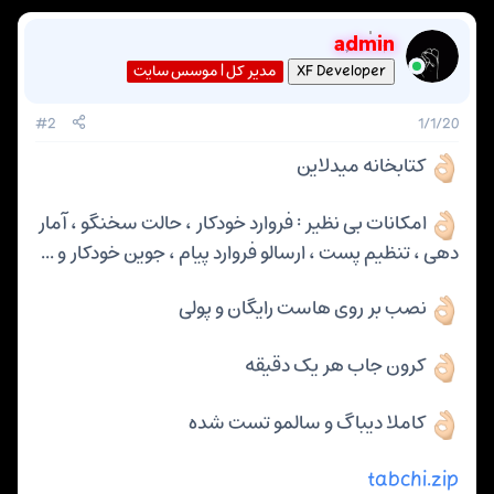
ه
ر
ا
م
و
admin
و
ع
مدیر کل | موسس سایت
ض
XF Developer
و
ع
#2
1/1/20
کتابخانه میدلاین
امکانات بی نظیر : فروارد خودکار ، حالت سخنگو ، آمار
دهی ، تنظیم پست ، ارسالو فروارد پیام ، جوین خودکار و ...
نصب بر روی هاست رایگان و پولی
کرون جاب هر یک دقیقه
کاملا دیباگ و سالمو تست شده
tabchi.zip