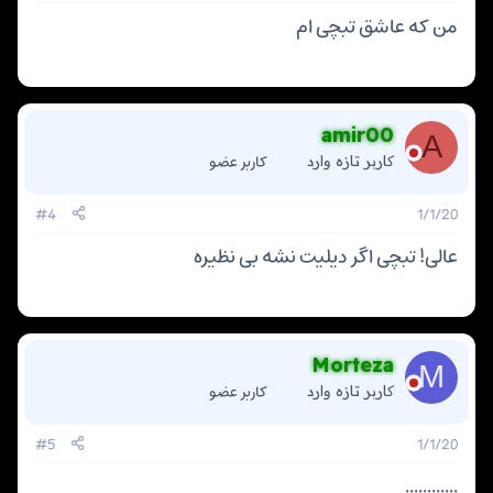
پ
من که عاشق تبچی ام
س
ن
د
ه
ا
]
amir00
A
:
کاربر عضو
کاربر تازه وارد
#4
1/1/20
عالی! تبچی اگر دیلیت نشه بی نظیره
Morteza
M
کاربر عضو
کاربر تازه وارد
#5
1/1/20
............