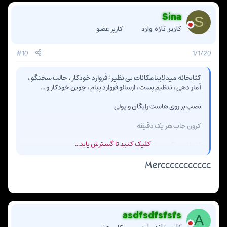
Sina
S
کاربر عضو
کاربر تازه وارد
#10
1/1/20
کتابخانه میدلاینامکانات بی نظیر : فروارد خودکار ، حالت سخنگو ،
آمار دهی ، تنظیم پست ، ارسالو فروارد پیام ، جوین خودکار و ...
نصب بر روی هاست رایگان و پولی
کرون جاب هر یک دقیقه
کلیک کنید تا گسترش یابد...
کاملا دیباگ و سالمو تست شده
Merccccccccccc
asdfsdfsfsfs
A
کاربر تازه وارد