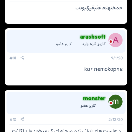
حمخنهتعاغفبقیزلبونت
arashsoft
A
کاربر عضو
کاربر تازه وارد
#18
9/1/20
kar nemokopne
monster
کاربر عضو
#18
2/12/20
رو هاست های ایرانی زدم مرحله ای ک میخواد وارد اکانت