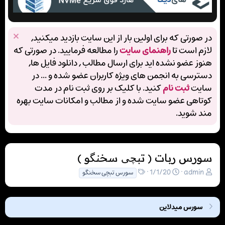
در صورتی که برای اولین بار از این سایت بازدید میکنید,
لازم است تا
راهنمای سایت
را مطالعه فرمایید. در صورتی که
هنوز عضو نشده اید برای ارسال مطالب , دانلود فایل ها,
دسترسی به انجمن های ویژه کاربران عضو شده و ... در
سایت
ثبت نام
کنید. با کلیک بر روی ثبت نام در مدت
کوتاهی عضو سایت شده و از مطالب و امکانات سایت بهره
مند شوید.
سورس ربات ( تبچی سخنگو )
ن
ت
ب
1/1/20
admin
سورس تبچی سخنگو
و
ا
ر
ی
ر
چ
س
ی
س
سورس میدلاین
ن
خ
ب‌
د
ش
ه