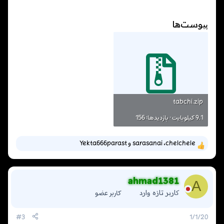
پیوست‌ها
tabchi.zip
9.1 کیلوبایت · بازدیدها: 156
chelchele
،
sarasanai
و
Yekta666parast
و
ا
ک
ن
ahmad1381
ش‌
A
ه
کاربر عضو
کاربر تازه وارد
ا
[
#3
1/1/20
ی