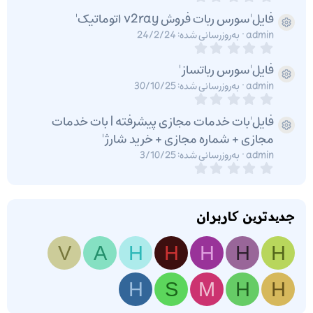
.
0
فایل'سورس ربات فروش v2ray اتوماتیک'
آیکون فایل
0
admin
به‌روزرسانی شده:
24/2/24
س
0
ت
.
ا
0
فایل'سورس رباتساز'
ر
آیکون فایل
0
ه
admin
به‌روزرسانی شده:
30/10/25
س
0
ت
.
ا
0
فایل'بات خدمات مجازی پیشرفته | بات خدمات
ر
آیکون فایل
0
ه
مجازی + شماره مجازی + خرید شارژ'
س
ت
admin
به‌روزرسانی شده:
3/10/25
ا
0
ر
.
ه
0
0
س
جدیدترین کاربران
ت
ا
ر
V
A
H
H
H
H
H
ه
H
S
M
H
H